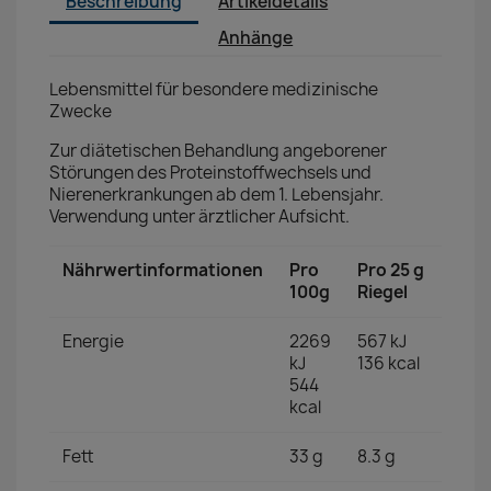
Beschreibung
Artikeldetails
Anhänge
Lebensmittel für besondere medizinische
Zwecke
Zur diätetischen Behandlung angeborener
Störungen des Proteinstoffwechsels und
Nierenerkrankungen ab dem 1. Lebensjahr.
Verwendung unter ärztlicher Aufsicht.
Nährwertinformationen
Pro
Pro 25 g
100g
Riegel
Energie
2269
567 kJ
kJ
136 kcal
544
kcal
Fett
33 g
8.3 g