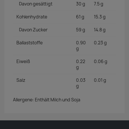
Davon gesättigt
30 g
7.5 g
Kohlenhydrate
61 g
15.3 g
Davon Zucker
59 g
14.8 g
Ballaststoffe
0.90
0.23 g
g
Eiweiß
0.22
0.06 g
g
Salz
0.03
0.01 g
g
Allergene: Enthält Milch und Soja