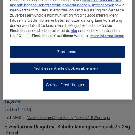
und mit ihr gesellschaftsrechtlich verbundenen Unternehmen
sowie
ihren Partnern zu. Dies ist erforderlich, um die Nutzung der Webseite
zu verbessern und die Kommunikation mit dir zu optimieren. Mehr
Infos erhältst du in unserer Datenschutzerklärung. Eine Aufstellung
der verwendeten Cookies sowie die Möglichkeit, deine Cookie-
Einstellungen zu ändern, erhältst du
hier
oder jederzeit unter dem
Link "Cookie-Einstellungen" auf dieser Website.
Mehr Informationen
Zustimmen
Nicht essentielle Cookies ablehnen
Cookie-Einstellungen
VITABITE™
14,37 €
(78,86 € / 1 Kg)
inkl. MwSt.
Versandkostenübersicht. Lieferzeit: 2-5 Werktage
Eiweißarmer Riegel mit Schokoladengeschmack 7 x 25g
Riegel