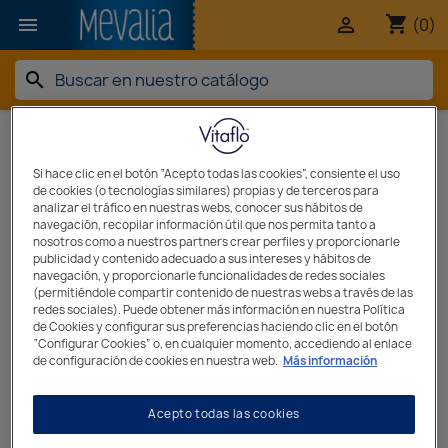
shopping_cart


(0)
search
Página de inicio
Marcas
Si hace clic en el botón “Acepto todas las cookies”, consiente el uso
Marcas
de cookies (o tecnologías similares) propias y de terceros para
analizar el tráfico en nuestras webs, conocer sus hábitos de
navegación, recopilar información útil que nos permita tanto a
nosotros como a nuestros partners crear perfiles y proporcionarle
publicidad y contenido adecuado a sus intereses y hábitos de
navegación, y proporcionarle funcionalidades de redes sociales
(permitiéndole compartir contenido de nuestras webs a través de las
redes sociales). Puede obtener más información en nuestra Política
MEVALIA
de Cookies y configurar sus preferencias haciendo clic en el botón
“Configurar Cookies” o, en cualquier momento, accediendo al enlace
de configuración de cookies en nuestra web.
Más información
Acepto todas las cookies