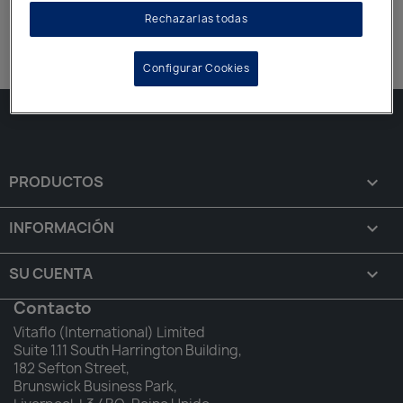
Rechazarlas todas
VITAFLO
Configurar Cookies
PRODUCTOS

INFORMACIÓN

SU CUENTA

Contacto
Vitaflo (International) Limited
Suite 1.11 South Harrington Building,
182 Sefton Street,
Brunswick Business Park,