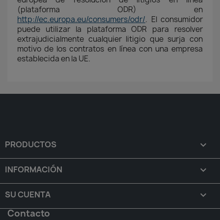
(plataforma ODR) en
http://ec.europa.eu/consumers/odr/
. El consumidor
puede utilizar la plataforma ODR para resolver
extrajudicialmente cualquier litigio que surja con
motivo de los contratos en línea con una empresa
establecida en la UE.
PRODUCTOS

INFORMACIÓN

SU CUENTA

Contacto