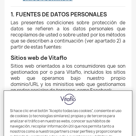
1. FUENTES DE DATOS PERSONALES
Las presentes condiciones sobre protección de
datos se refieren a los datos personales que
recopilamos de usted o sobre usted por los métodos
que se describen a continuación (ver apartado 2) a
partir de estas fuentes:
Sitios web de Vitaflo
Sitios web orientados a los consumidores que son
gestionados por o para Vitaflo, incluidos los sitios
web que operamos bajo nuestro propio
dominio/URL y los minisitios web que gestionamos
en redes sociales de terceros, como Facebook.
Páginas móviles/aplicaciones
Páginas móviles o aplicaciones gestionadas por o
Si hace clic en el botón “Acepto todas las cookies”, consiente el uso
para Vitaflo, como aplicaciones de teléfonos
de cookies (o tecnologías similares) propias y de terceros para
inteligentes, entre otros.
analizar el tráfico en nuestras webs, conocer sus hábitos de
navegación, recopilar información útil que nos permita tanto a
Correo electrónico, SMS y otros
nosotros como a nuestros partners crear perfiles y proporcionarle