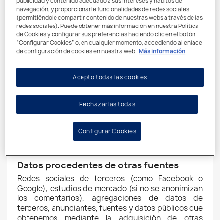
publicidad y contenido adecuado a sus intereses y hábitos de
mensajes electrónicos
navegación, y proporcionarle funcionalidades de redes sociales
La interacción y la comunicación por vía electrónica
(permitiéndole compartir contenido de nuestras webs a través de las
entre usted y Vitaflo.
redes sociales). Puede obtener más información en nuestra Política
de Cookies y configurar sus preferencias haciendo clic en el botón
Formularios de registro fuera de línea
“Configurar Cookies” o, en cualquier momento, accediendo al enlace
de configuración de cookies en nuestra web.
Más información
Formularios de registro y similares, ya sean
impresos o digitales, que recopilamos, entre otros,
por correo postal, en concursos o sorteos y en otras
Acepto todas las cookies
promociones o eventos.
Datos creados por nosotros
Rechazarlas todas
En el transcurso de nuestra interacción, podemos
crear datos personales sobre usted (por ejemplo,
Configurar Cookies
los registros de los formularios que nos facilita a
través de nuestro sitio web).
Datos procedentes de otras fuentes
Redes sociales de terceros (como Facebook o
Google), estudios de mercado (si no se anonimizan
los comentarios), agregaciones de datos de
terceros, anunciantes, fuentes y datos públicos que
obtenemos mediante la adquisición de otras